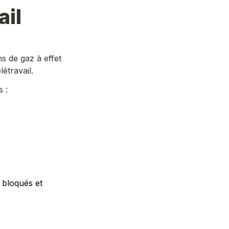
ail
 de gaz à effet 
étravail.
 :
bloqués et 
.