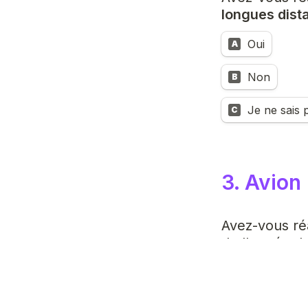
longues dist
Oui
A
Non
B
Je ne sais 
C
3. Avion
Avez-vous réa
de l'année du
Oui
A
Non
B