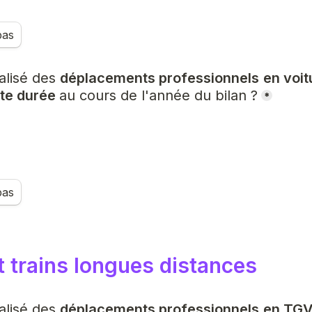
pas
lisé des 
déplacements professionnels
en voit
te durée 
au cours de l'année du bilan ?
*
pas
t trains longues distances
lisé des 
déplacements professionnels
en TGV 