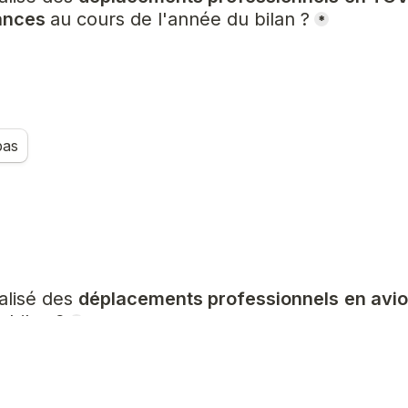
ances 
au cours de l'année du bilan ?
*
pas
lisé des 
déplacements professionnels
en avio
 bilan ?
*