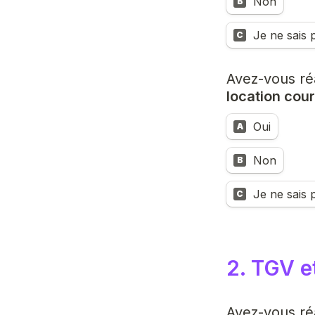
Non
B
Je ne sais 
C
Avez-vous réa
location cour
Oui
A
Non
B
Je ne sais 
C
2. TGV e
Avez-vous réa