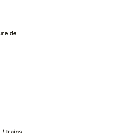
ure de 
/ trains 