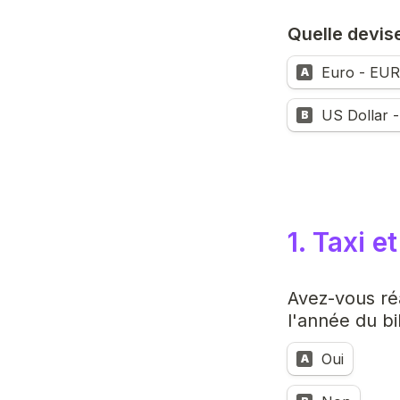
Quelle devise
Euro - EUR
A
US Dollar 
B
1. Taxi e
Avez-vous réa
l'année du bi
Oui
A