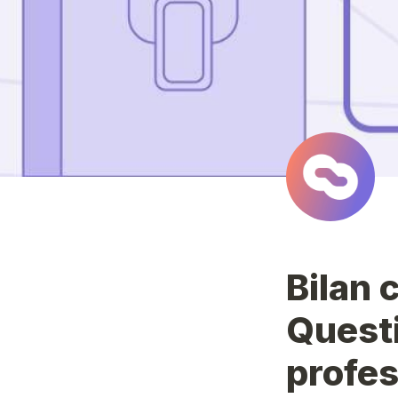
Bilan 
Quest
profes